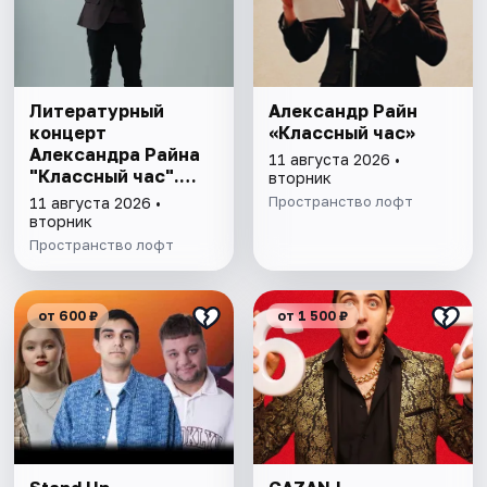
Литературный
Александр Райн
концерт
«Классный час»
Александра Райна
11 августа 2026 •
"Классный час".
вторник
Пятигорск
Пространство лофт
11 августа 2026 •
вторник
Пространство лофт
от 600 ₽
от 1 500 ₽