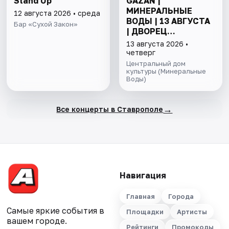
Stand Up
GAZAN |
МИНЕРАЛЬНЫЕ
12 августа 2026 • среда
ВОДЫ | 13 АВГУСТА
Бар «Сухой Закон»
| ДВОРЕЦ
КУЛЬТУРЫ ММО
13 августа 2026 •
четверг
Центральный дом
культуры (Минеральные
Воды)
→
Все концерты в Ставрополе
Навигация
Главная
Города
Самые яркие события в
Площадки
Артисты
вашем городе.
Рейтинги
Промокоды