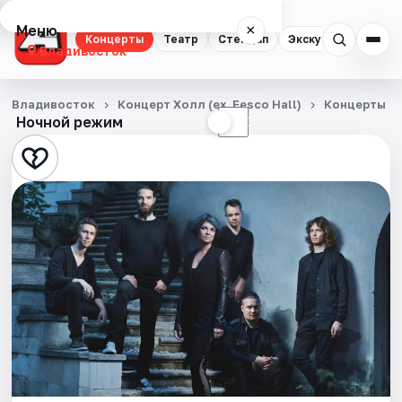
Меню
×
Концерты
Театр
Стендап
Экскурсии
Спор
Владивосток
Концерты
Владивосток
Концерт Холл (ex. Fesco Hall)
Концерты
Ночной режим
☀
☾
Театр
Стендап
Экскурсии
Спорт
События
Города