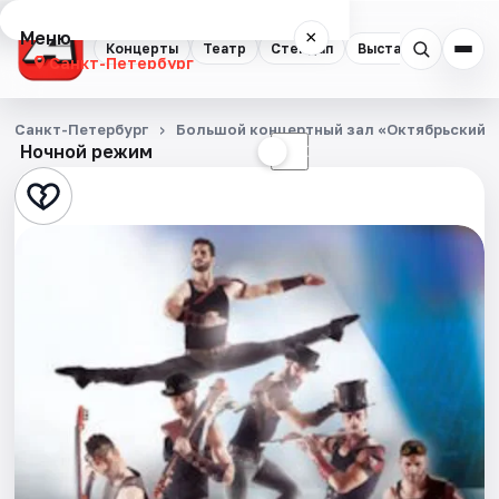
Меню
×
Концерты
Театр
Стендап
Выставки
Квест
Санкт-Петербург
Концерты
Санкт-Петербург
Большой концертный зал «Октябрьский»
Ночной режим
☀
☾
Театр
Стендап
Выставки
Квесты
Экскурсии
Спорт
События