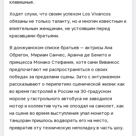
клавишные.
Ходят слухи, что своим успехом Los Vivancos
обязаны не только таланту, но и многим известным и
влиятельным женщинам, не устоявшим перед
красавцами-братьями.
В донжуанском списке братьев — актрисы Ана
Обрегон, Мириам Санчес, Аранча де Бенито и
принцесса Монако Стефания, хотя сами Виванкос
предпочитают не распространяться о своих
победах за пределами сцены. Зато с энтузиазмом
рассказывают о перипетиях сценической жизни: как
во время гастролей в России на 30-градусном
морозе у гастрольного автобуса не заводился
мотор и коллектив чуть не опоздал на самолет, как
на сцене во время выступления упал монитор и
танцорам пришлось водворять его на место,
превратив эту техническую неполадку в часть шоу.