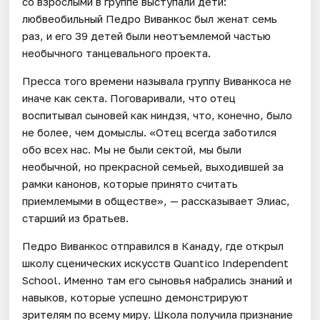
со взрослыми в группе выступали дети:
любвеобильный Педро Виванкос был женат семь
раз, и его 39 детей были неотъемлемой частью
необычного танцевального проекта.
Пресса того времени называла группу Виванкоса не
иначе как секта. Поговаривали, что отец
воспитывал сыновей как ниндзя, что, конечно, было
не более, чем домыслы. «Отец всегда заботился
обо всех нас. Мы не были сектой, мы были
необычной, но прекрасной семьей, выходившей за
рамки канонов, которые принято считать
приемлемыми в обществе», — рассказывает Элиас,
старший из братьев.
Педро Виванкос отправился в Канаду, где открыл
школу сценических искусств Quantico Independent
School. Именно там его сыновья набрались знаний и
навыков, которые успешно демонстрируют
зрителям по всему миру. Школа получила признание