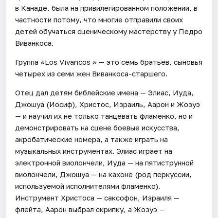
в Канаде, была на привилегированном положении, в
частности потому, что многие отправили своих
детей обучаться сценическому мастерству у Педро
Виванкоса.
Группа «Los Vivancos » — это семь братьев, сыновья
четырех из семи жен Виванкоса-старшего.
Отец дал детям библейские имена — Элиас, Иуда,
Джошуа (Иосиф), Христос, Израиль, Аарон и Жозуэ
— и научил их не только танцевать фламенко, но и
демонстрировать на сцене боевые искусства,
акробатические номера, а также играть на
музыкальных инструментах. Элиас играет на
электронной виолончели, Иуда — на пятиструнной
виолончели, Джошуа — на кахоне (род перкуссии,
используемой исполнителями фламенко).
Инструмент Христоса — саксофон, Израиля —
флейта, Аарон выбрал скрипку, а Жозуэ —