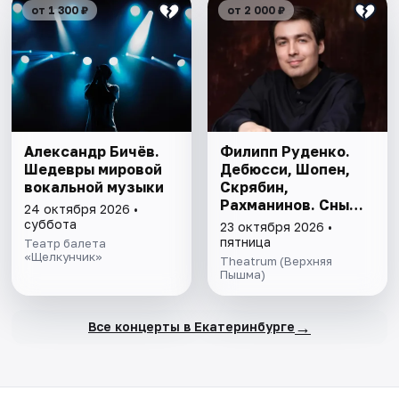
от 1 300 ₽
от 2 000 ₽
Александр Бичёв.
Филипп Руденко.
Шедевры мировой
Дебюсси, Шопен,
вокальной музыки
Скрябин,
Рахманинов. Сны
24 октября 2026 •
наяву
суббота
23 октября 2026 •
пятница
Театр балета
«Щелкунчик»
Theatrum (Верхняя
Пышма)
→
Все концерты в Екатеринбурге