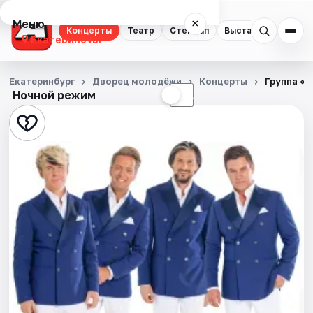
Меню
×
Концерты
Театр
Стендап
Выставки
Квест
Екатеринбург
Концерты
Екатеринбург
Дворец молодёжи
Концерты
Группа «К
Ночной режим
☀
☾
Театр
Стендап
Выставки
Квесты
Экскурсии
Спорт
События