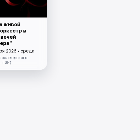
а живой
 оркестр в
свечей
ера"
ря 2026 • среда
розаводского
 ТЗР)