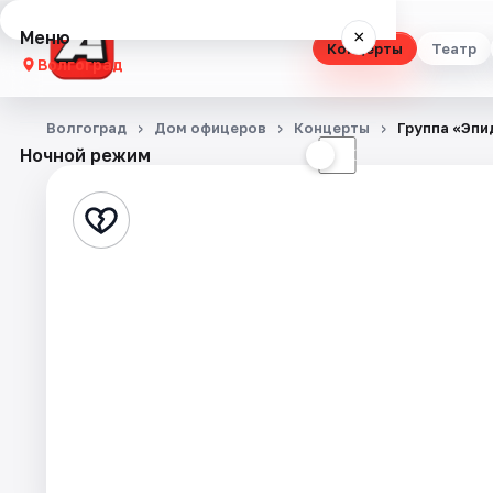
Меню
×
Концерты
Театр
Волгоград
Концерты
Волгоград
Дом офицеров
Концерты
Группа «Эпи
Ночной режим
☀
☾
Театр
Стендап
Выставки
Квесты
Экскурсии
Спорт
События