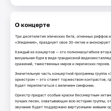
Города
О концерте
Площадки
Три десятилетия эпических битв, огненных риффов 
Артисты
«Эпидемия», празднует свое 30-летие и анонсирует 
Рейтинги
Каждый из концертов — это полномасштабное вторж
визуальная буря в виде грандиозной видеоинсталля
сражений, таинственных миров и лирических героев.
Значительную часть концертной программы группа 
оркестром — это станет торжеством контрастов, гд
будет переплетаться с величием симфонии.
Оркестр придаст особые краски бессмертным хитам
лучших песен, охватывающих всю историю группы, о
звучание будет поддержано виртуозными живыми ор