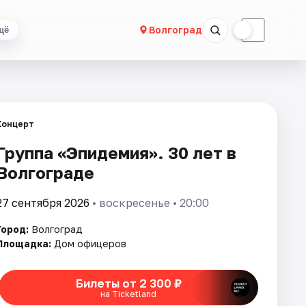
☀
☾
Волгоград
щё
Концерт
Группа «Эпидемия». 30 лет в
Волгограде
27 сентября 2026
• воскресенье • 20:00
Город:
Волгоград
Площадка:
Дом офицеров
Билеты от 2 300 ₽
на Ticketland