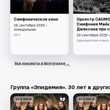
Симфоническое кино
Оркестр CAGMO
Симфония Майк
28 сентября 2026 •
Джексона при с
понедельник
ЦКЗ
29 сентября 2026 •
Царицынская опера
→
Все концерты в Волгограде
Группа «Эпидемия». 30 лет в други
от 2 300 ₽
от 2 300 ₽