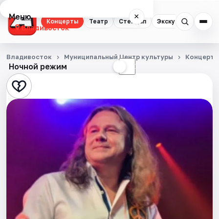
Меню
×
Концерты
Театр
Стендап
Экскурсии
Спор
Владивосток
Концерты
Владивосток
Муниципальный Центр культуры
Концерт
Ночной режим
☀
☾
Театр
Стендап
Экскурсии
Спорт
События
Города