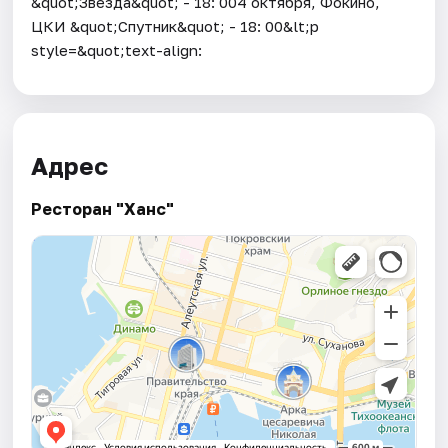
&quot;Звезда&quot; - 18: 004 октября, Фокино,
ЦКИ &quot;Спутник&quot; - 18: 00&lt;p
style=&quot;text-align:
Адрес
Ресторан "Ханс"