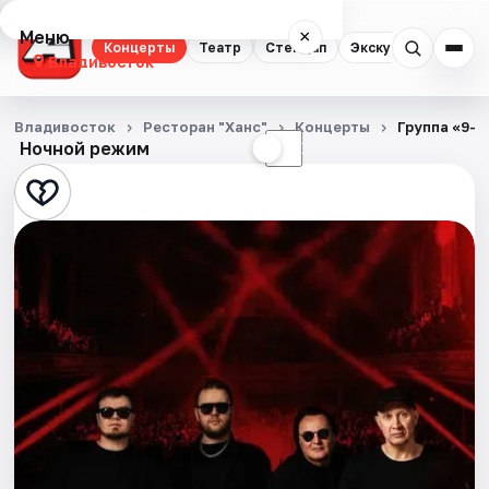
Меню
×
Концерты
Театр
Стендап
Экскурсии
Спор
Владивосток
Концерты
Владивосток
Ресторан "Ханс"
Концерты
Группа «9-Р
Ночной режим
☀
☾
Театр
Стендап
Экскурсии
Спорт
События
Города