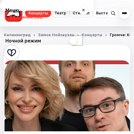
Меню
×
Концерты
Театр
Стендап
Выставки
Экску
Калининград
Концерты
Калининград
Замок Нойхаузен
Концерты
Громче: Ко
Ночной режим
☀
☾
Театр
Стендап
Выставки
Экскурсии
Спорт
События