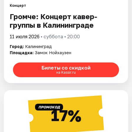
Города
Концерт
Громче: Концерт кавер-
Площадки
группы в Калининграде
Артисты
11 июля 2026
• суббота • 20:00
Рейтинги
Город:
Калининград
Площадка:
Замок Нойхаузен
Билеты со скидкой
на Kassir.ru
ПРОМОКОД
17%