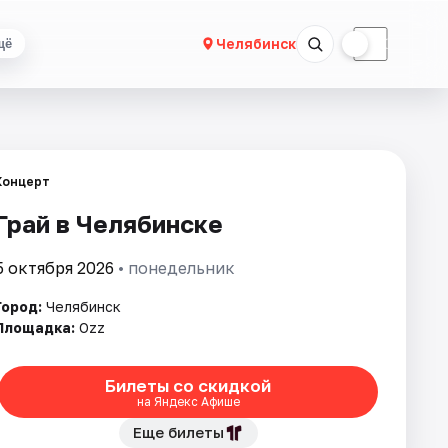
☀
☾
Челябинск
щё
Концерт
Грай в Челябинске
5 октября 2026
• понедельник
Город:
Челябинск
Площадка:
Ozz
Билеты со скидкой
на Яндекс Афише
Еще билеты