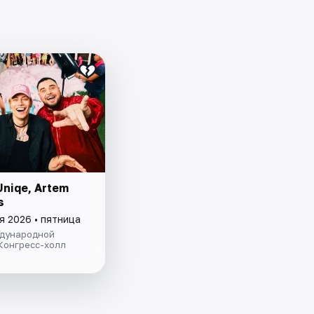
Uniqe, Artem
s
я 2026 • пятница
дународной
Конгресс-холл