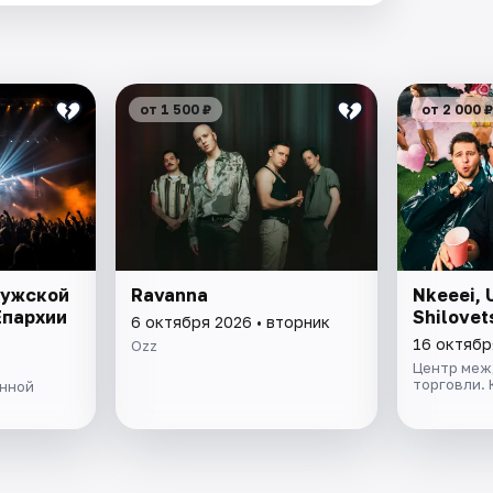
от 1 500 ₽
от 2 000 ₽
мужской
Ravanna
Nkeeei, 
Епархии
Shilovet
6 октября 2026 • вторник
16 октябр
Ozz
Центр меж
торговли. 
анной