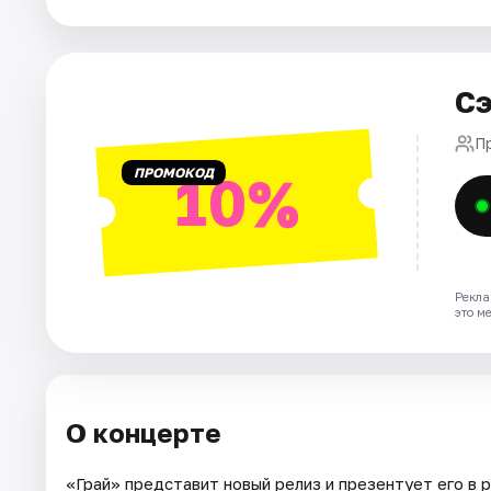
Города
Сэ
Площадки
П
Артисты
ПРОМОКОД
10%
Рейтинги
Рекла
это м
О концерте
«Грай» представит новый релиз и презентует его в р