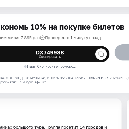
кономь 10% на покупке билетов
рименили: 7 895 раз
Проверено: 1 минуту назад
DX749988
Скопировать
1 шаг. Скопируйте промокод
ма. ООО "ЯНДЕКС МУЗЫКА", ИНН: 9705121040 erid: 25H8d7vbP8SRTvHZrUcdLB
ероприятие на Яндекс Афише!
амках большого тура. Группа посетит 14 городов и