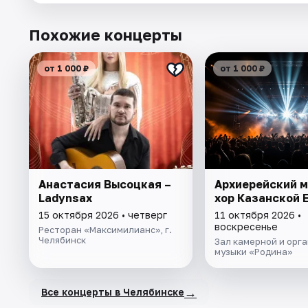
Похожие концерты
от 1 000 ₽
от 1 000 ₽
Анастасия Высоцкая –
Архиерейский 
Ladynsax
хор Казанской 
15 октября 2026 • четверг
11 октября 2026 •
воскресенье
Ресторан «Максимилианс», г.
Челябинск
Зал камерной и орг
музыки «Родина»
→
Все концерты в Челябинске