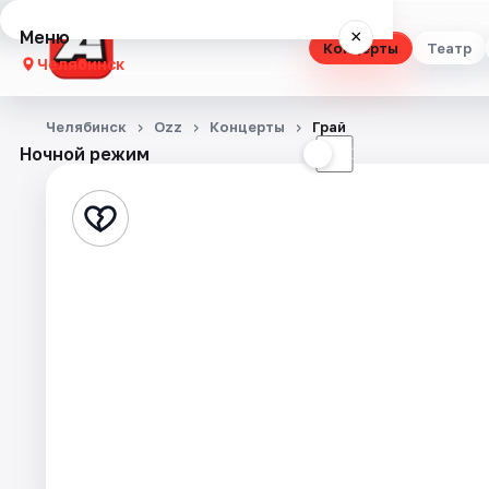
Меню
×
Концерты
Театр
Челябинск
Концерты
Челябинск
Ozz
Концерты
Грай
Ночной режим
☀
☾
Театр
Стендап
Выставки
Квесты
Экскурсии
Спорт
События