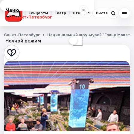
Меню
×
Концерты
Театр
Стендап
Выставки
Квест
Санкт-Петербург
Концерты
Санкт-Петербург
Национальный шоу-музей "Гранд Макет Р
Ночной режим
☀
☾
Театр
Стендап
Выставки
Квесты
Экскурсии
Спорт
События