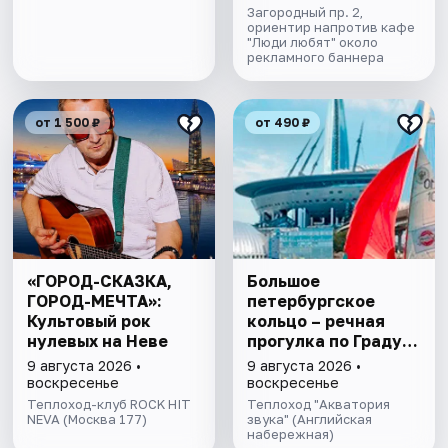
Загородный пр. 2,
ориентир напротив кафе
"Люди любят" около
рекламного баннера
от 1 500 ₽
от 490 ₽
«ГОРОД-СКАЗКА,
Большое
ГОРОД-МЕЧТА»:
петербургское
Культовый рок
кольцо – речная
нулевых на Неве
прогулка пo Граду
на Неве с
9 августа 2026 •
9 августа 2026 •
авторской
воскресенье
воскресенье
экскурсией и живой
Теплоход-клуб ROCK HIT
Теплоход "Акватория
NEVA (Москва 177)
музыкой в тёплом
звука" (Английская
набережная)
салоне теплохода