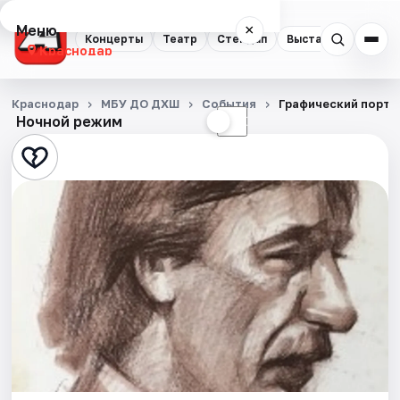
Меню
×
Концерты
Театр
Стендап
Выставки
Квест
Краснодар
Концерты
Краснодар
МБУ ДО ДХШ
События
Графический портр
Ночной режим
☀
☾
Театр
Стендап
Выставки
Квесты
Экскурсии
Спорт
События