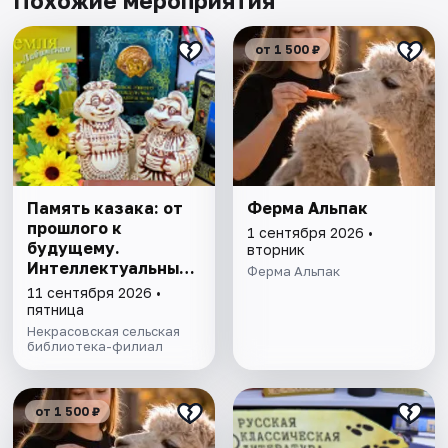
Похожие мероприятия
от 1 500 ₽
Память казака: от
Ферма Альпак
прошлого к
1 сентября 2026 •
будущему.
вторник
Интеллектуальный
Ферма Альпак
турнир
11 сентября 2026 •
пятница
Некрасовская сельская
библиотека-филиал
от 1 500 ₽