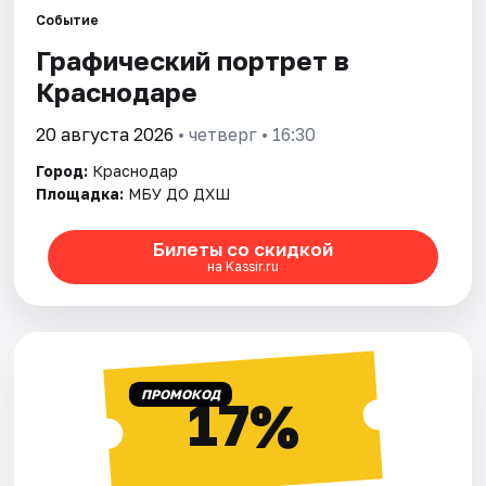
Событие
Графический портрет в
Города
Краснодаре
Площадки
20 августа 2026
• четверг • 16:30
Артисты
Город:
Краснодар
Площадка:
МБУ ДО ДХШ
Рейтинги
Билеты со скидкой
на Kassir.ru
ПРОМОКОД
17%