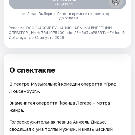
на Kassir.ru
2 шаг. Выберите билет и примените промокод
до оплаты
Реклама. ООО "КАССИР.РУ-НАЦИОНАЛЬНЫЙ БИЛЕТНЫЙ
ОПЕРАТОР", ИНН: 7841075409 erid: 25H8d7vbP8SRTvHZrUcdLB.
Действует до 31 августа 2026
О спектакле
В театре Музыкальной комедии оперетта «Граф
Люксембург».
Знаменитая оперетта Франца Легара – мэтра
жанра.
Головокружительная певица Анжель Дидье,
сводящая с ума толпы мужчин, и князь Василий