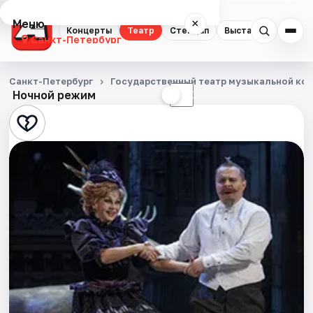
Меню
×
Концерты
Театр
Стендап
Выставки
Квест
Санкт-Петербург
Концерты
Санкт-Петербург
Государственный театр музыкальной ко
Ночной режим
☀
☾
Театр
Стендап
Выставки
Квесты
Экскурсии
Спорт
События