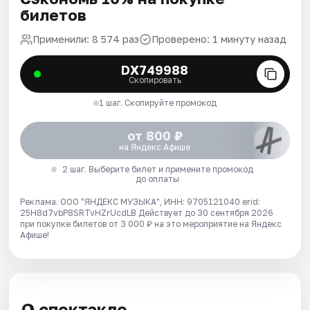
билетов
Применили: 8 574 раз
Проверено: 1 минуту назад
DX749988
Скопировать
1 шаг. Скопируйте промокод
от 800 ₽
на Яндекс Афише
2 шаг. Выберите билет и примените промокод
до оплаты
Реклама. ООО "ЯНДЕКС МУЗЫКА", ИНН: 9705121040 erid:
25H8d7vbP8SRTvHZrUcdLB
Действует до 30 сентября 2026
при покупке билетов от 3 000 ₽ на это мероприятие на Яндекс
Афише!
О спектакле