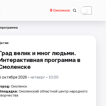
☀
☾
Смоленск
 программа
Детям
Град велик и мног людьми.
Интерактивная программа в
Смоленске
8 октября 2026
• четверг • 10:00
Город:
Смоленск
Площадка:
Смоленский областной центр народного
творчества