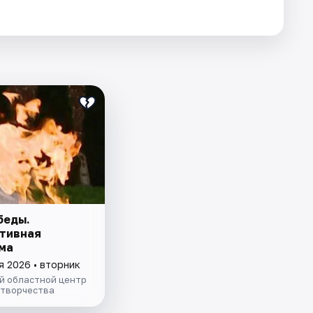
беды.
тивная
ма
я 2026 • вторник
й областной центр
 творчества