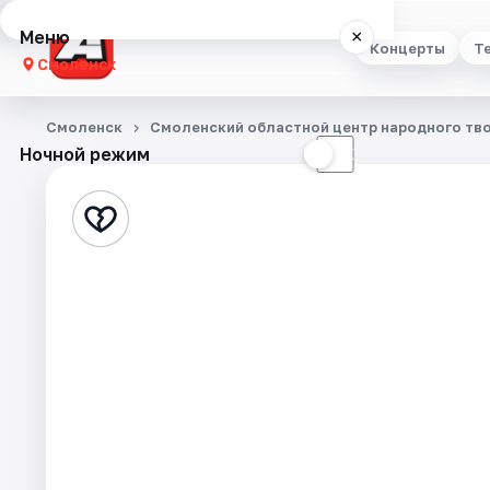
Меню
×
Концерты
Т
Смоленск
Концерты
Смоленск
Смоленский областной центр народного тв
Ночной режим
☀
☾
Театр
Стендап
Выставки
Экскурсии
Спорт
События