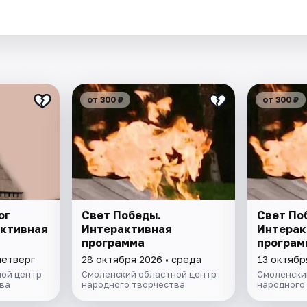
.
от 300 ₽
от 300 ₽
ог
Свет Победы.
Свет По
активная
Интерактивная
Интерак
программа
програм
четверг
28 октября 2026 • среда
13 октябр
ой центр
Смоленский областной центр
Смоленски
ва
народного творчества
народного