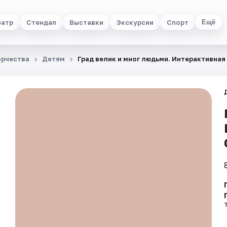
еатр
Стендап
Выставки
Экскурсии
Спорт
Ещё
орчества
Детям
Град велик и мног людьми. Интерактивная