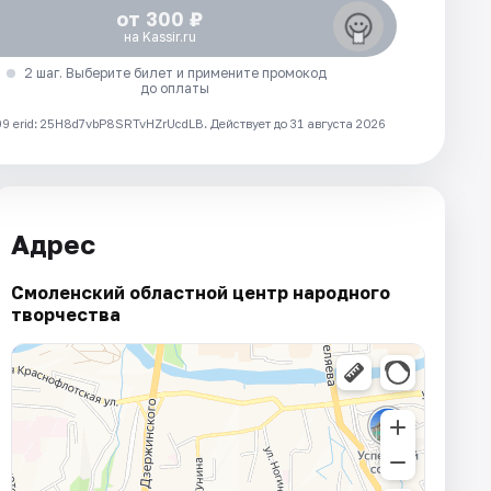
от 300 ₽
на Kassir.ru
2 шаг. Выберите билет и примените промокод
до оплаты
 erid: 25H8d7vbP8SRTvHZrUcdLB.
Действует до 31 августа 2026
Адрес
Смоленский областной центр народного
творчества