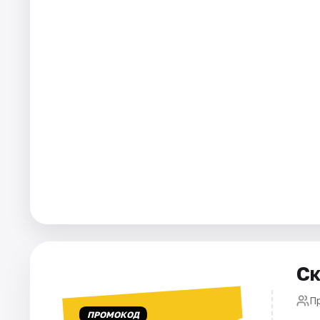
Города
Площадки
Артисты
Рейтинги
Ск
П
ПРОМОКОД