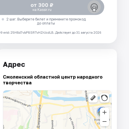
от 300 ₽
на Kassir.ru
2 шаг. Выберите билет и примените промокод
до оплаты
 erid: 25H8d7vbP8SRTvHZrUcdLB.
Действует до 31 августа 2026
Адрес
Смоленский областной центр народного
творчества