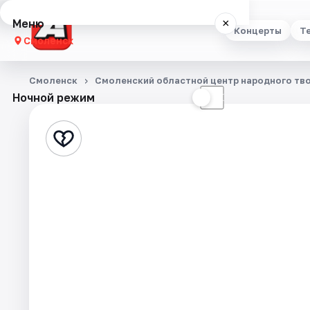
Меню
×
Концерты
Т
Смоленск
Концерты
Смоленск
Смоленский областной центр народного тв
Ночной режим
☀
☾
Театр
Стендап
Выставки
Экскурсии
Спорт
События