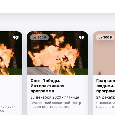
.
от 300 ₽
от 300 ₽
Свет Победы.
Град вел
Интерактивная
людьми.
программа
програм
25 декабря 2026 • пятница
24 декабр
Смоленский областной центр
Смоленски
народного творчества
народного
ой центр
ва