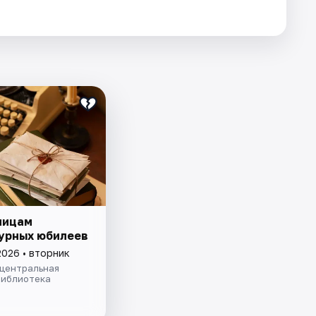
ницам
урных юбилеев
2026 • вторник
 центральная
библиотека