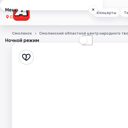
Меню
×
Концерты
Т
Смоленск
Концерты
Смоленск
Смоленский областной центр народного тв
Ночной режим
☀
☾
Театр
Стендап
Выставки
Экскурсии
Спорт
События