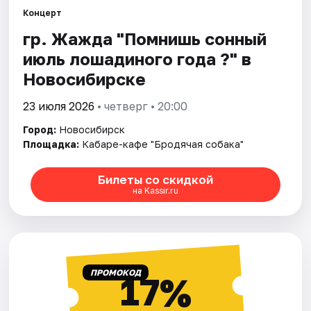
Концерт
гр. Жажда "Помнишь сонный
Города
июль лошадиного года ?" в
Площадки
Новосибирске
Артисты
23 июля 2026
• четверг • 20:00
Город:
Новосибирск
Рейтинги
Площадка:
Кабаре-кафе "Бродячая собака"
Билеты со скидкой
на Kassir.ru
ПРОМОКОД
17%