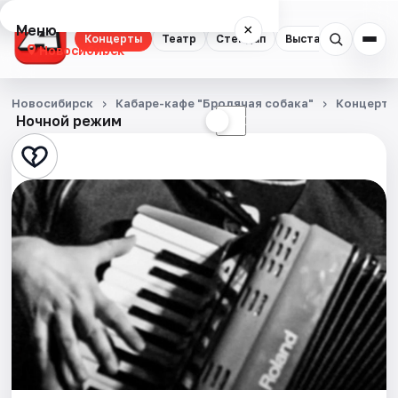
Меню
×
Концерты
Театр
Стендап
Выставки
Квест
Новосибирск
Концерты
Новосибирск
Кабаре-кафе "Бродячая собака"
Концерты
Ночной режим
☀
☾
Театр
Стендап
Выставки
Квесты
Экскурсии
Спорт
События