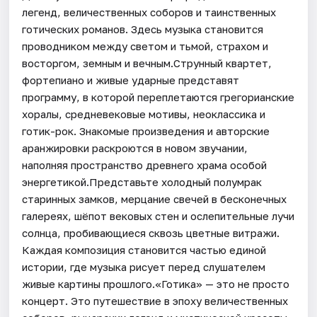
легенд, величественных соборов и таинственных
готических романов. Здесь музыка становится
проводником между светом и тьмой, страхом и
восторгом, земным и вечным.Струнный квартет,
фортепиано и живые ударные представят
программу, в которой переплетаются грегорианские
хоралы, средневековые мотивы, неоклассика и
готик-рок. Знакомые произведения и авторские
аранжировки раскроются в новом звучании,
наполняя пространство древнего храма особой
энергетикой.Представьте холодный полумрак
старинных замков, мерцание свечей в бесконечных
галереях, шёпот вековых стен и ослепительные лучи
солнца, пробивающиеся сквозь цветные витражи.
Каждая композиция становится частью единой
истории, где музыка рисует перед слушателем
живые картины прошлого.«Готика» — это не просто
концерт. Это путешествие в эпоху величественных