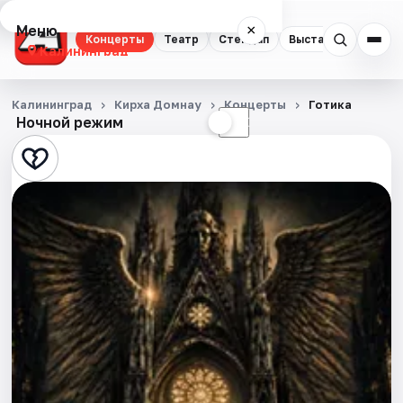
Меню
×
Концерты
Театр
Стендап
Выставки
Экску
Калининград
Концерты
Калининград
Кирха Домнау
Концерты
Готика
Ночной режим
☀
☾
Театр
Стендап
Выставки
Экскурсии
Спорт
События