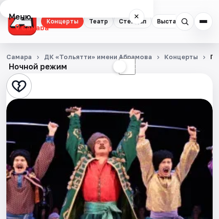
Меню
×
Концерты
Театр
Стендап
Выставки
Квест
Самара
Концерты
Самара
ДК «Тольятти» имени Абрамова
Концерты
Го
Ночной режим
☀
☾
Театр
Стендап
Выставки
Квесты
Экскурсии
Спорт
События