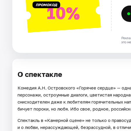
ПРОМОКОД
10%
Рекла
это м
О спектакле
Комедия А.Н. Островского «Горячее сердце» — одна
персонажи, остроумные диалоги, цветистая народная
снисходителен даже к любителям горячительных напи
бичует пороки, но любя. Ибо свое, родное, российск
Спектакль в «Камерной сцене» не только о правосуд
и о любви, нерассуждающей, безрассудной, в отличи