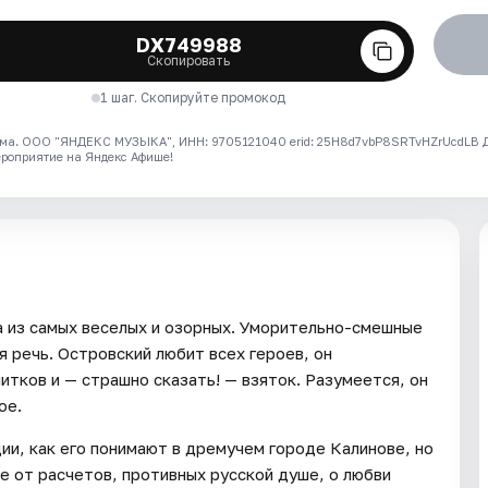
DX749988
Скопировать
1 шаг. Скопируйте промокод
ма. ООО "ЯНДЕКС МУЗЫКА", ИНН: 9705121040 erid: 25H8d7vbP8SRTvHZrUcdLB
ероприятие на Яндекс Афише!
 из самых веселых и озорных. Уморительно-смешные
 речь. Островский любит всех героев, он
тков и — страшно сказать! — взяток. Разумеется, он
ое.
ии, как его понимают в дремучем городе Калинове, но
е от расчетов, противных русской душе, о любви