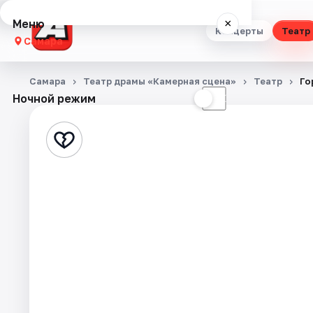
Меню
×
Концерты
Театр
Самара
Концерты
Самара
Театр драмы «Камерная сцена»
Театр
Го
Ночной режим
☀
☾
Театр
Стендап
Выставки
Квесты
Экскурсии
Спорт
События