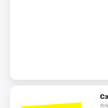
Города
Площадки
Артисты
Рейтинги
Сэ
П