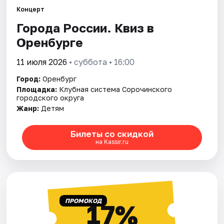
Концерт
Города России. Квиз в
Города
Оренбурге
Площадки
11 июля 2026
• суббота • 16:00
Артисты
Город:
Оренбург
Площадка:
Клубная система Сорочинского
Рейтинги
городского округа
Жанр:
Детям
Билеты со скидкой
на Kassir.ru
ПРОМОКОД
17%