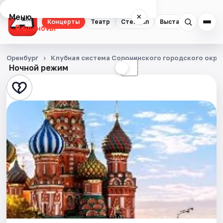
Меню
×
Концерты
Театр
Стендап
Выставки
Квест
Оренбург
Концерты
Оренбург
Клубная система Сорочинского городского окру
Ночной режим
☀
☾
Театр
Стендап
Выставки
Квесты
Экскурсии
Спорт
События