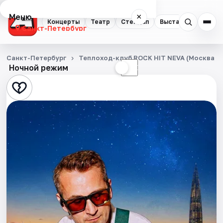
Меню
×
Концерты
Театр
Стендап
Выставки
Квест
Санкт-Петербург
Концерты
Санкт-Петербург
Теплоход-клуб ROCK HIT NEVA (Москва 1
Ночной режим
☀
☾
Театр
Стендап
Выставки
Квесты
Экскурсии
Спорт
События