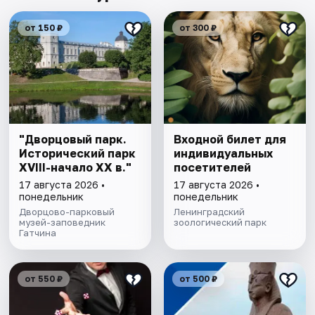
от 150 ₽
от 300 ₽
"Дворцовый парк.
Входной билет для
Исторический парк
индивидуальных
XVIII-начало XX в."
посетителей
17 августа 2026 •
17 августа 2026 •
понедельник
понедельник
Дворцово-парковый
Ленинградский
музей-заповедник
зоологический парк
Гатчина
от 550 ₽
от 500 ₽