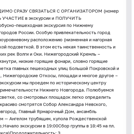
ИМО СРАЗУ СВЯЗАТЬСЯ С ОРГАНИЗАТОРОМ (номер
Ь УЧАСТИЕ в экскурсии и ПОЛУЧИТЬ
но-пешеходная экскурсия по Нижнему
городов России. Особую привлекательность город
ноуровневому расположению (низменная и нагорная
кой подсветкой. В этом есть некая таинственность и
ких рек Волги и Оки. Нижегородский Кремль –
изнутри, низкие горящие фонари, словно горящие
ветка главных пешеходных улиц Большой Покровской и
, Нижегородские Откосы, площади и многое другое –
экскурсии мы проедем по историческому центру
опримечательности Нижнего Новгорода. Полюбуемся
дсветке, со смотровых площадок легко определить
 красиво смотрятся Собор Александра Невского,
вгород, Главный Ярмарочный Дом, ансамбль
ом — Ангелом трубящим, купола Рождественской
Начало экскурсии в 19:00Сбор группы в 18:45 на пл.
екса)Продолжительность: 3