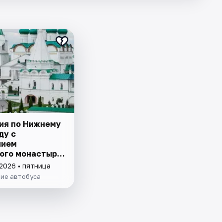
ия по Нижнему
ду с
нием
ого монастыря
ной дороги
2026 • пятница
ие автобуса