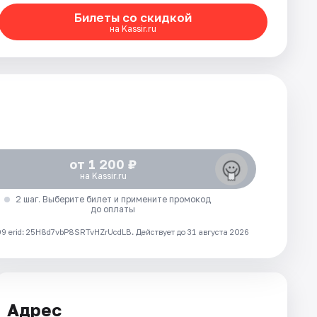
Билеты со скидкой
на Kassir.ru
от 1 200 ₽
на Kassir.ru
2 шаг. Выберите билет и примените промокод
до оплаты
 erid: 25H8d7vbP8SRTvHZrUcdLB.
Действует до 31 августа 2026
Адрес