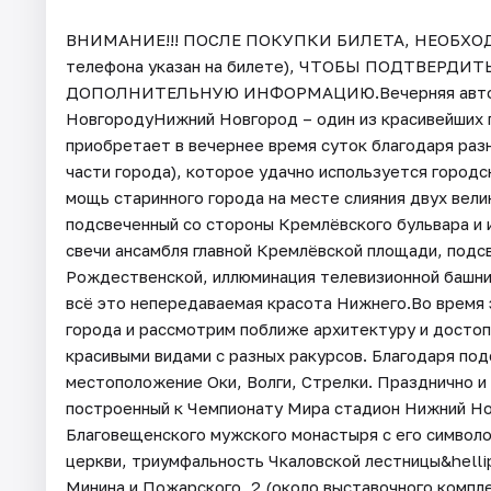
ВНИМАНИЕ!!! ПОСЛЕ ПОКУПКИ БИЛЕТА, НЕОБХОД
телефона указан на билете), ЧТОБЫ ПОДТВЕРДИТ
ДОПОЛНИТЕЛЬНУЮ ИНФОРМАЦИЮ.Вечерняя автобус
НовгородуНижний Новгород – один из красивейших 
приобретает в вечернее время суток благодаря раз
части города), которое удачно используется городс
мощь старинного города на месте слияния двух вели
подсвеченный со стороны Кремлёвского бульвара и 
свечи ансамбля главной Кремлёвской площади, подс
Рождественской, иллюминация телевизионной башни
всё это непередаваемая красота Нижнего.Во время 
города и рассмотрим поближе архитектуру и дост
красивыми видами с разных ракурсов. Благодаря по
местоположение Оки, Волги, Стрелки. Празднично и
построенный к Чемпионату Мира стадион Нижний Но
Благовещенского мужского монастыря с его символ
церкви, триумфальность Чкаловской лестницы&hellip;
Минина и Пожарского, 2 (около выставочного компл