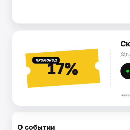
Города
Площадки
Ск
Артисты
П
Рейтинги
ПРОМОКОД
17%
Рекла
О событии