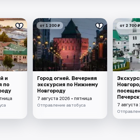
от 1 200 ₽
от 2 700 ₽
й и
Город огней. Вечерняя
Экскурс
я по
экскурсия по Нижнему
Новгоро
роду
Новгороду
посеще
Печерск
ятница
7 августа 2026 • пятница
и канат
7 августа 
уса
Отправление автобуса
Отправлен