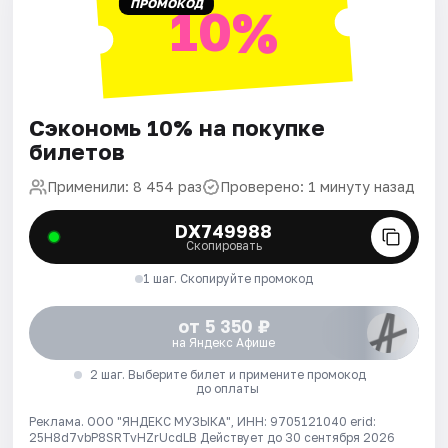
ПРОМОКОД
10%
Сэкономь 10% на покупке
билетов
Применили: 8 454 раз
Проверено: 1 минуту назад
DX749988
Скопировать
1 шаг. Скопируйте промокод
от 5 350 ₽
на Яндекс Афише
2 шаг. Выберите билет и примените промокод
до оплаты
Реклама. ООО "ЯНДЕКС МУЗЫКА", ИНН: 9705121040 erid:
25H8d7vbP8SRTvHZrUcdLB
Действует до 30 сентября 2026