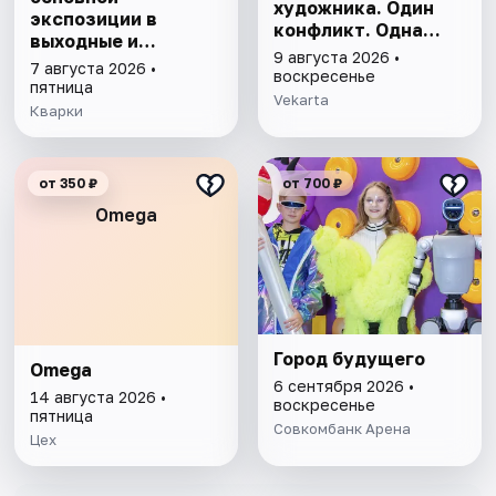
художника. Один
экспозиции в
конфликт. Одна
выходные и
история,
9 августа 2026 •
праздничные дни
7 августа 2026 •
изменившая
воскресенье
пятница
искусство
Vekarta
Кварки
от 350 ₽
от 700 ₽
Omega
Город будущего
Omega
6 сентября 2026 •
14 августа 2026 •
воскресенье
пятница
Совкомбанк Арена
Цех