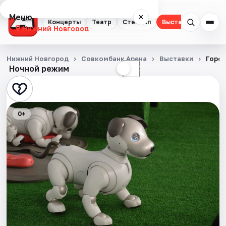
Меню
×
Концерты
Театр
Стендап
Выставки
Квест
Нижний Новгород
Концерты
Нижний Новгород
Совкомбанк Арена
Выставки
Горо
Ночной режим
☀
☾
Театр
Стендап
0+
Выставки
Квесты
Экскурсии
Спорт
События