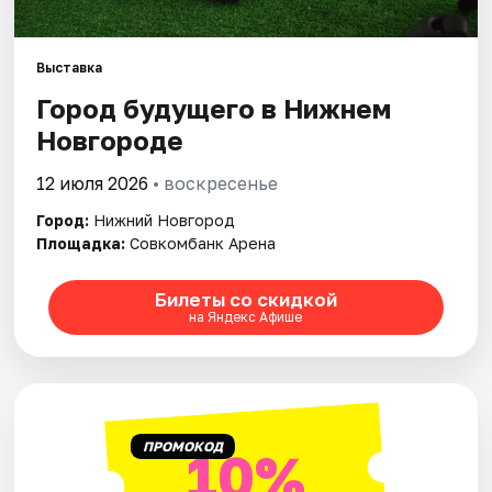
Города
Выставка
Город будущего в Нижнем
Площадки
Новгороде
Артисты
12 июля 2026
• воскресенье
Рейтинги
Город:
Нижний Новгород
Площадка:
Совкомбанк Арена
Билеты со скидкой
на Яндекс Афише
ПРОМОКОД
10%