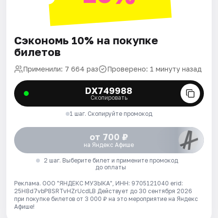
Сэкономь 10% на покупке
билетов
Применили: 7 664 раз
Проверено: 1 минуту назад
DX749988
Скопировать
1 шаг. Скопируйте промокод
от 700 ₽
на Яндекс Афише
2 шаг. Выберите билет и примените промокод
до оплаты
Реклама. ООО "ЯНДЕКС МУЗЫКА", ИНН: 9705121040 erid:
25H8d7vbP8SRTvHZrUcdLB
Действует до 30 сентября 2026
при покупке билетов от 3 000 ₽ на это мероприятие на Яндекс
Афише!