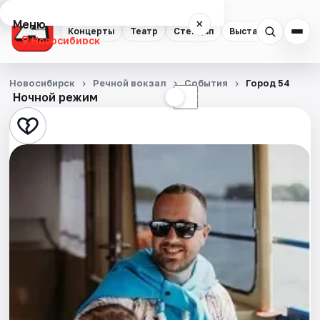
Меню
×
Концерты
Театр
Стендап
Выставки
Квест
Новосибирск
Концерты
Новосибирск
Речной вокзал
События
Город 54
Ночной режим
☀
☾
Театр
Стендап
Выставки
Квесты
Экскурсии
Спорт
События