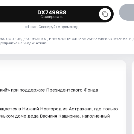
DX749988
Скопировать
1 шаг. Скопируйте промокод
ма. ООО "ЯНДЕКС МУЗЫКА", ИНН: 9705121040 erid: 25H8d7vbP8SRTvHZrUcdLB
ероприятие на Яндекс Афише!
рький» при поддержке Президентского Фонда
щается в Нижний Новгород из Астрахани, где только
леньком доме деда Василия Каширина, наполненный