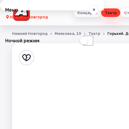
Меню
×
Концерты
Театр
Ст
Нижний Новгород
Концерты
Нижний Новгород
Маяковка, 10
Театр
Горький. 
Ночной режим
☀
☾
Театр
Стендап
Выставки
Квесты
Экскурсии
Спорт
События