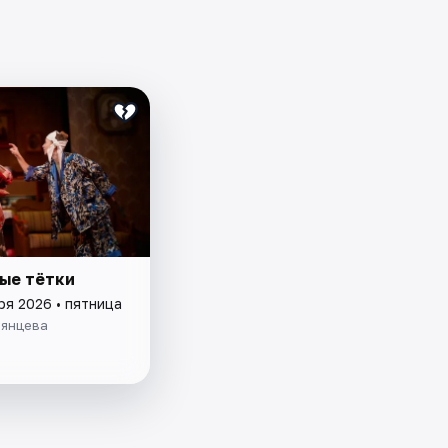
ые тётки
ря 2026 • пятница
рянцева