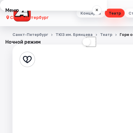
Меню
×
Концерты
Театр
С
Санкт-Петербург
Концерты
Санкт-Петербург
ТЮЗ им. Брянцева
Театр
Горе о
Ночной режим
☀
☾
Театр
Стендап
Выставки
Квесты
Экскурсии
Спорт
События