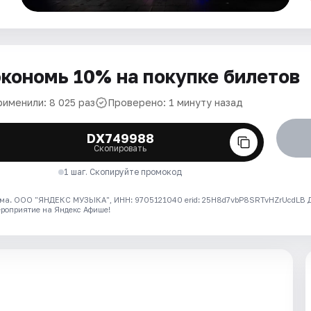
кономь 10% на покупке билетов
рименили: 8 025 раз
Проверено: 1 минуту назад
DX749988
Скопировать
1 шаг. Скопируйте промокод
ма. ООО "ЯНДЕКС МУЗЫКА", ИНН: 9705121040 erid: 25H8d7vbP8SRTvHZrUcdLB
ероприятие на Яндекс Афише!