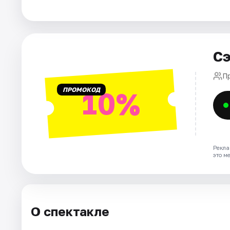
Города
Площадки
Сэ
Артисты
П
ПРОМОКОД
10%
Рейтинги
Рекла
это м
О спектакле