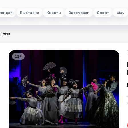
тендап
Выставки
Квесты
Экскурсии
Спорт
Ещё
т ума
12+