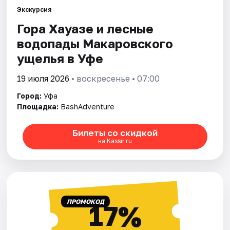
Города
Экскурсия
Гора Хауазе и лесные
Площадки
водопады Макаровского
Артисты
ущелья в Уфе
Рейтинги
19 июля 2026
• воскресенье • 07:00
Город:
Уфа
Площадка:
BashAdventure
Билеты со скидкой
на Kassir.ru
ПРОМОКОД
17%