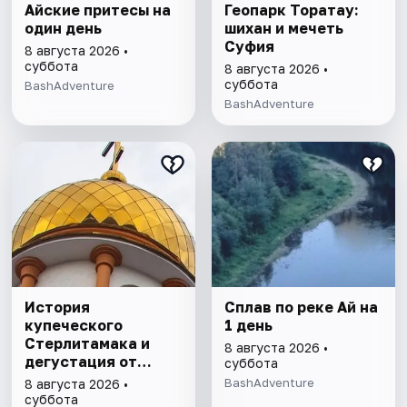
Айские притесы на
Геопарк Торатау:
один день
шихан и мечеть
Суфия
8 августа 2026 •
суббота
8 августа 2026 •
суббота
BashAdventure
BashAdventure
История
Сплав по реке Ай на
купеческого
1 день
Стерлитамака и
8 августа 2026 •
дегустация от
суббота
шоколатье
BashAdventure
8 августа 2026 •
суббота