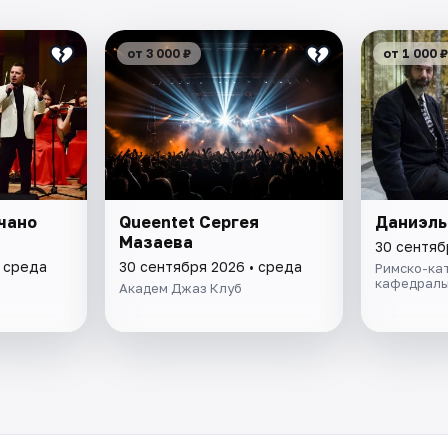
от 3 000 ₽
от 1 000 ₽
чано
Queentet Сергея
Даниэль
Мазаева
30 сентяб
• среда
30 сентября 2026 • среда
Римско-ка
кафедраль
Академ Джаз Клуб