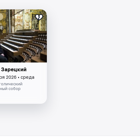
 Зарецкий
ря 2026 • среда
толический
ный собор