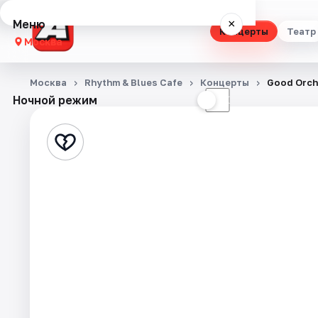
Меню
×
Концерты
Театр
Москва
Концерты
Москва
Rhythm & Blues Cafe
Концерты
Good Orch
Ночной режим
☀
☾
Театр
Стендап
Выставки
Квесты
Экскурсии
Спорт
События