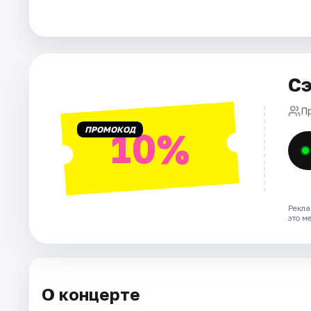
Города
Площадки
Сэ
Артисты
П
ПРОМОКОД
10%
Рейтинги
Рекла
это м
О концерте