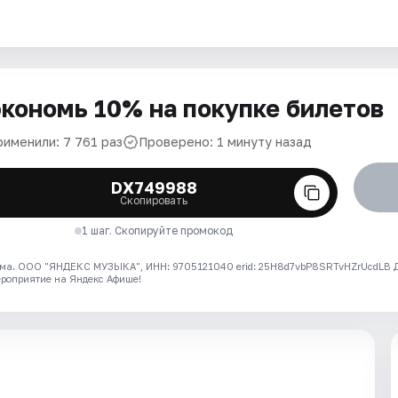
кономь 10% на покупке билетов
рименили: 7 761 раз
Проверено: 1 минуту назад
DX749988
Скопировать
1 шаг. Скопируйте промокод
ма. ООО "ЯНДЕКС МУЗЫКА", ИНН: 9705121040 erid: 25H8d7vbP8SRTvHZrUcdLB
ероприятие на Яндекс Афише!