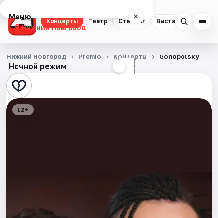
Меню
×
Концерты
Театр
Стендап
Выставки
Квест
Нижний Новгород
Концерты
Нижний Новгород
Premio
Концерты
Gonopolsky
Ночной режим
☀
☾
Театр
Стендап
12+
Выставки
Квесты
Экскурсии
Спорт
События