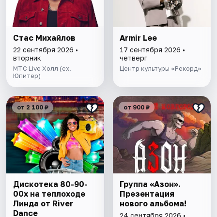
Стас Михайлов
Armir Lee
22 сентября 2026 •
17 сентября 2026 •
вторник
четверг
МТС Live Холл (ex.
Центр культуры «Рекорд»
Юпитер)
от 2 100 ₽
от 900 ₽
Дискотека 80-90-
Группа «Азон».
00х на теплоходе
Презентация
Линда от River
нового альбома!
Dance
24 сентября 2026 •