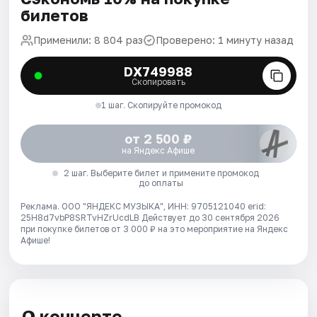
билетов
Применили: 8 804 раз
Проверено: 1 минуту назад
DX749988
Скопировать
1 шаг. Скопируйте промокод
от 2 500 ₽
на Яндекс Афише
2 шаг. Выберите билет и примените промокод
до оплаты
Реклама. ООО "ЯНДЕКС МУЗЫКА", ИНН: 9705121040 erid:
25H8d7vbP8SRTvHZrUcdLB
Действует до 30 сентября 2026
при покупке билетов от 3 000 ₽ на это мероприятие на Яндекс
Афише!
О концерте