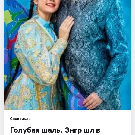
Города
Площадки
Артисты
Рейтинги
Спектакль
Голубая шаль. Зәңгәр шәл в