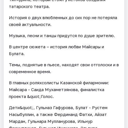
татарского театра.
История о двух влюбленных до сих пор не потеряла
своей актуальности.
Музыка, песни и танцы придутся по душе зрителю.
В центре сюжета – история любви Майсары и
Булата.
Темы, поднятые в пьесе, находят свои отголоски и в
современное время.
В главных роляхсолисты Казанской филармонии:
Майсара - Саида Мухаметзянова, финалистка
проекта &quot;Голос.
Дети&quot;, Гульназ Гафурова, Булат - Рустем
Насыбуллин, а также Фердинанд Фатхи, Айзат
Мардан, Гульнара Мулланурова, Ильнур
Фасхутдинов, Гульшат Имамиева, Эльвира