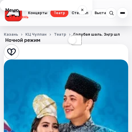
Меню
×
Концерты
Театр
Стендап
Выставки
Квест
Казань
Концерты
Казань
КЦ Чулпан
Театр
Голубая шаль. Зәңгәр шәл
Ночной режим
☀
☾
Театр
Стендап
Выставки
Квесты
Экскурсии
Спорт
События