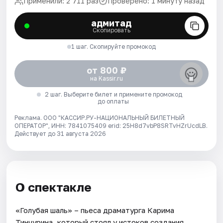
Применили: 2 711 раз
Проверено: 1 минуту назад
адмитад
Скопировать
1 шаг. Скопируйте промокод
от 800 ₽
на Kassir.ru
2 шаг. Выберите билет и примените промокод
до оплаты
Реклама. ООО "КАССИР.РУ-НАЦИОНАЛЬНЫЙ БИЛЕТНЫЙ
ОПЕРАТОР", ИНН: 7841075409 erid: 25H8d7vbP8SRTvHZrUcdLB.
Действует до 31 августа 2026
О спектакле
«Голубая шаль» – пьеса драматурга Карима
Тинчурина, который стоял у истоков создания