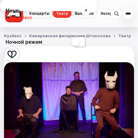
Меню
×
Концерты
Театр
Выставки
Экскурсии
Кузбасс
Концерты
Кузбасс
Кемеровская филармония Штоколова
Театр
Ночной режим
☀
☾
Театр
Выставки
Экскурсии
События
Города
Площадки