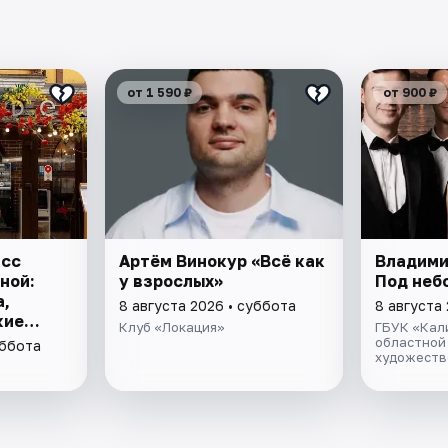
от 1 590 ₽
от 900 ₽
асс
Артём Винокур «Всё как
Владими
ной:
у взрослых»
Под неб
,
8 августа 2026 • суббота
8 августа
кие
Клуб «Локация»
ГБУК «Кал
областной
уббота
художеств