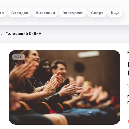
тр
Стендап
Выставки
Экскурсии
Спорт
Ещё
Голосящий КиВиН
12+