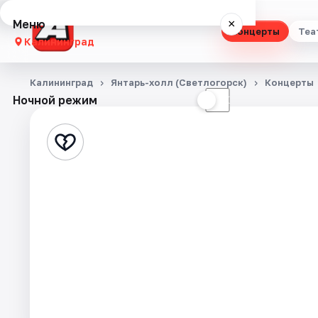
Меню
×
Концерты
Теа
Калининград
Концерты
Калининград
Янтарь-холл (Светлогорск)
Концерты
Ночной режим
☀
☾
Театр
Стендап
Выставки
Экскурсии
Спорт
События