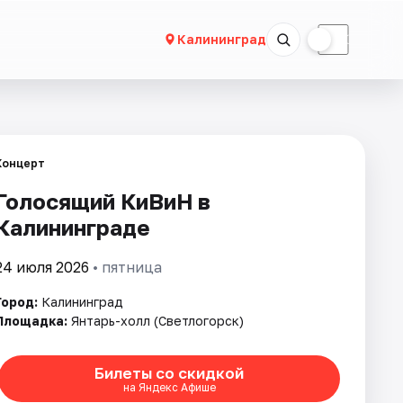
☀
☾
Калининград
Концерт
Голосящий КиВиН в
Калининграде
24 июля 2026
• пятница
Город:
Калининград
Площадка:
Янтарь-холл (Светлогорск)
Билеты со скидкой
на Яндекс Афише