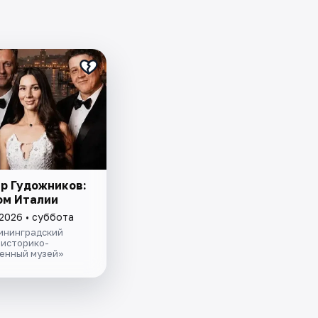
р Гудожников:
ом Италии
 2026 • суббота
ининградский
 историко-
енный музей»