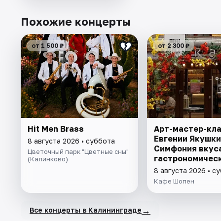
Похожие концерты
от 1 500 ₽
от 2 300 ₽
Hit Men Brass
Арт-мастер-кл
Евгении Якушки
8 августа 2026 • суббота
Симфония вкуса
Цветочный парк "Цветные сны"
гастрономичес
(Калинково)
рисунки
8 августа 2026 • с
Кафе Шопен
→
Все концерты в Калининграде