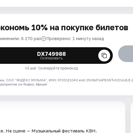
кономь 10% на покупке билетов
рименили: 8 270 раз
Проверено: 1 минуту назад
DX749988
Скопировать
1 шаг. Скопируйте промокод
ма. ООО "ЯНДЕКС МУЗЫКА", ИНН: 9705121040 erid: 25H8d7vbP8SRTvHZrUcdLB
ероприятие на Яндекс Афише!
ке. На сцене — Музыкальный фестиваль КВН.