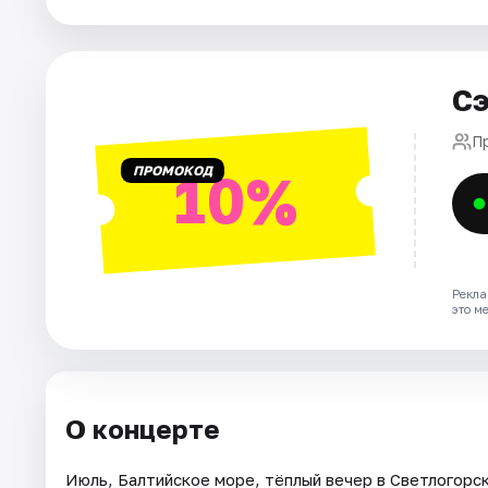
Города
Площадки
Сэ
Артисты
П
Рейтинги
ПРОМОКОД
10%
Рекла
это м
О концерте
Июль, Балтийское море, тёплый вечер в Светлогорс