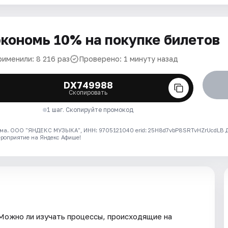
кономь 10% на покупке билетов
рименили: 8 216 раз
Проверено: 1 минуту назад
DX749988
Скопировать
1 шаг. Скопируйте промокод
ма. ООО "ЯНДЕКС МУЗЫКА", ИНН: 9705121040 erid: 25H8d7vbP8SRTvHZrUcdLB
ероприятие на Яндекс Афише!
 Можно ли изучать процессы, происходящие на