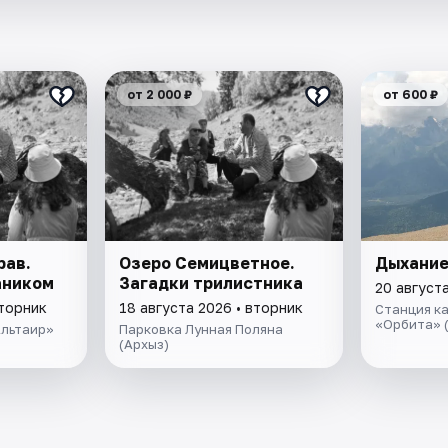
от 2 000 ₽
от 600 ₽
рав.
Озеро Семицветное.
Дыхание
аником
Загадки трилистника
20 августа
вторник
18 августа 2026 • вторник
Станция к
«Орбита» 
Альтаир»
Парковка Лунная Поляна
(Архыз)