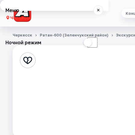
Меню
×
Кон
Черкесск
Концерты
Черкесск
Ратан-600 (Зеленчукский район)
Экскурс
Ночной режим
☀
☾
Театр
Выставки
Экскурсии
События
Города
Площадки