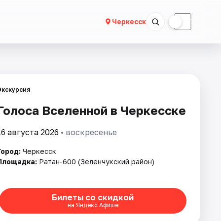
☀
☾
Черкесск
Экскурсия
Голоса Вселенной в Черкесске
16 августа 2026
• воскресенье
Город:
Черкесск
Площадка:
Ратан-600 (Зеленчукский район)
Билеты со скидкой
на Яндекс Афише