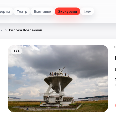
церты
Театр
Выставки
Экскурсии
Ещё
ии
Голоса Вселенной
12+