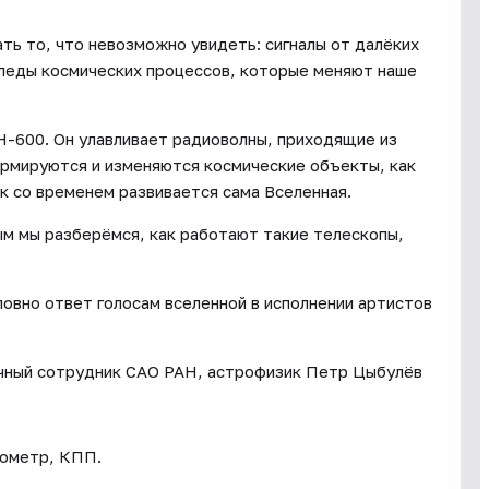
ь то, что невозможно увидеть: сигналы от далёких
 следы космических процессов, которые меняют наше
Н-600. Он улавливает радиоволны, приходящие из
формируются и изменяются космические объекты, как
к со временем развивается сама Вселенная.
м мы разберёмся, как работают такие телескопы,
ловно ответ голосам вселенной в исполнении артистов
учный сотрудник САО РАН, астрофизик Петр Цыбулёв
лометр, КПП.