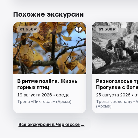
Похожие экскурсии
от 650 ₽
от 600 ₽
В ритме полёта. Жизнь
Разноголосье т
горных птиц
Прогулка с бот
19 августа 2026 • среда
25 августа 2026 • 
Тропа «Пихтовая» (Архыз)
Тропа к водопаду «
(Архыз)
→
Все экскурсии в Черкесске