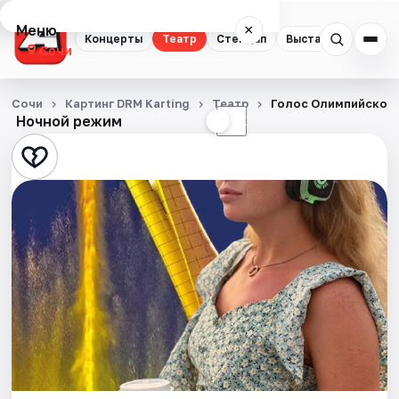
Меню
×
Концерты
Театр
Стендап
Выставки
Квест
Сочи
Концерты
Сочи
Картинг DRM Karting
Театр
Голос Олимпийского
Ночной режим
☀
☾
Театр
Стендап
Выставки
Квесты
Экскурсии
Спорт
События