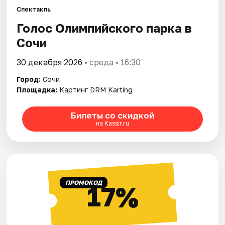
Спектакль
Голос Олимпийского парка в
Города
Сочи
Площадки
30 декабря 2026
• среда • 16:30
Артисты
Город:
Сочи
Площадка:
Картинг DRM Karting
Рейтинги
Билеты со скидкой
на Kassir.ru
ПРОМОКОД
17%