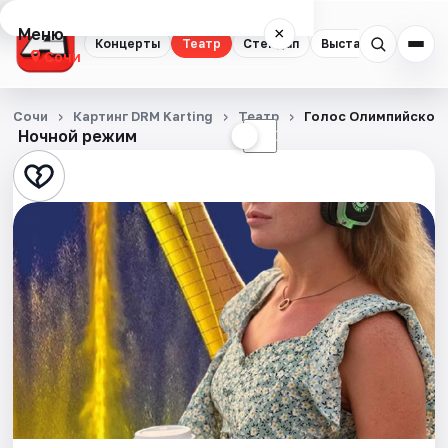
Меню
×
Концерты
Театр
Стендап
Выставки
Квест
Сочи
Концерты
Сочи
Картинг DRM Karting
Театр
Голос Олимпийского
Ночной режим
☀
☾
Театр
Стендап
Выставки
Квесты
Экскурсии
Спорт
События