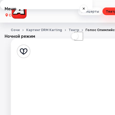
Меню
×
Концерты
Теат
Сочи
Концерты
Сочи
Картинг DRM Karting
Театр
Голос Олимпийс
Ночной режим
☀
☾
Театр
Стендап
Выставки
Квесты
Экскурсии
Спорт
События