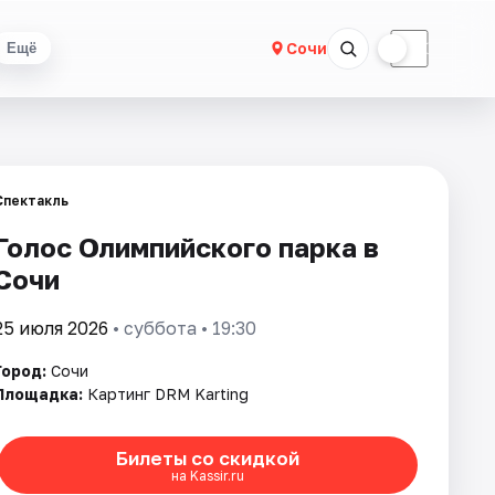
☀
☾
Сочи
Ещё
Спектакль
Голос Олимпийского парка в
Сочи
25 июля 2026
• суббота • 19:30
Город:
Сочи
Площадка:
Картинг DRM Karting
Билеты со скидкой
на Kassir.ru