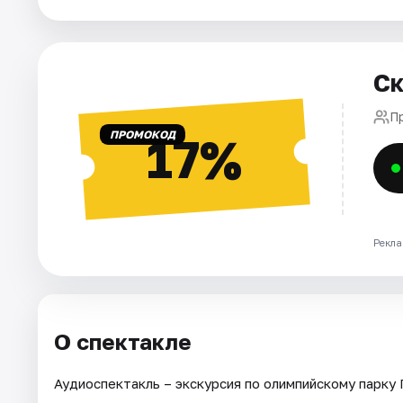
Города
Ск
Площадки
П
Артисты
ПРОМОКОД
17%
Рейтинги
Рекла
О спектакле
Аудиоспектакль – экскурсия по олимпийскому парку