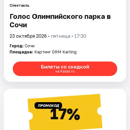
Спектакль
Голос Олимпийского парка в
Города
Сочи
Площадки
23 октября 2026
• пятница • 17:30
Артисты
Город:
Сочи
Площадка:
Картинг DRM Karting
Рейтинги
Билеты со скидкой
на Kassir.ru
ПРОМОКОД
17%