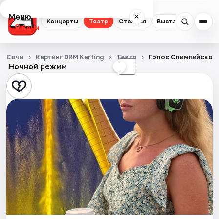
Меню
×
Концерты
Театр
Стендап
Выставки
Квест
Сочи
Концерты
Сочи
Картинг DRM Karting
Театр
Голос Олимпийского
Ночной режим
☀
☾
Театр
Стендап
Выставки
Квесты
Экскурсии
Спорт
События