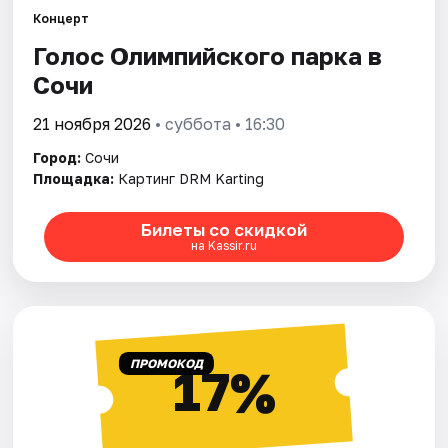
Концерт
Голос Олимпийского парка в
Города
Сочи
Площадки
21 ноября 2026
• суббота • 16:30
Артисты
Город:
Сочи
Площадка:
Картинг DRM Karting
Рейтинги
Билеты со скидкой
на Kassir.ru
ПРОМОКОД
17%