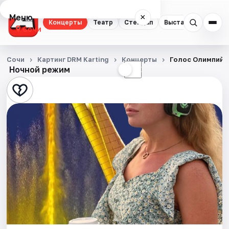
Меню
×
Концерты
Театр
Стендап
Выставки
Квест
Сочи
Концерты
Сочи
Картинг DRM Karting
Концерты
Голос Олимпийс
Ночной режим
☀
☾
Театр
Стендап
Выставки
Квесты
Экскурсии
Спорт
События