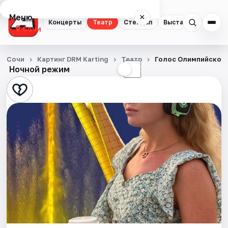
Меню
×
Концерты
Театр
Стендап
Выставки
Квест
Сочи
Концерты
Сочи
Картинг DRM Karting
Театр
Голос Олимпийского
Ночной режим
☀
☾
Театр
Стендап
Выставки
Квесты
Экскурсии
Спорт
События