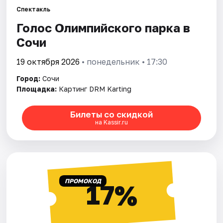
Спектакль
Голос Олимпийского парка в
Города
Сочи
Площадки
19 октября 2026
• понедельник • 17:30
Артисты
Город:
Сочи
Площадка:
Картинг DRM Karting
Рейтинги
Билеты со скидкой
на Kassir.ru
ПРОМОКОД
17%