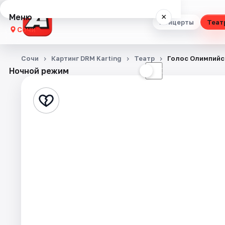
Меню
×
Концерты
Теат
Сочи
Концерты
Сочи
Картинг DRM Karting
Театр
Голос Олимпийс
Ночной режим
☀
☾
Театр
Стендап
Выставки
Квесты
Экскурсии
Спорт
События