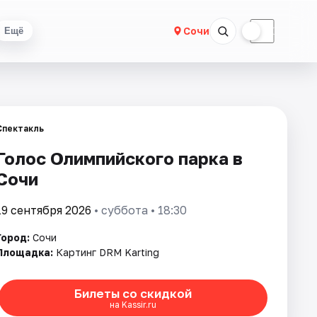
☀
☾
Сочи
Ещё
Спектакль
Голос Олимпийского парка в
Сочи
19 сентября 2026
• суббота • 18:30
Город:
Сочи
Площадка:
Картинг DRM Karting
Билеты со скидкой
на Kassir.ru