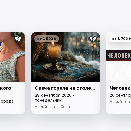
от 1 500 ₽
от 1 700 ₽
кого
Свеча горела на столе...
Человек
28 сентября 2026 •
26 сентяб
понедельник
• среда
Новый теа
Новый театр Сочи