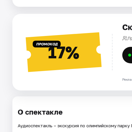
Города
Ск
Площадки
П
Артисты
ПРОМОКОД
17%
Рейтинги
Рекла
О спектакле
Аудиоспектакль – экскурсия по олимпийскому парку