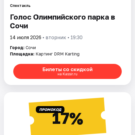
Спектакль
Голос Олимпийского парка в
Города
Сочи
Площадки
14 июля 2026
• вторник • 19:30
Артисты
Город:
Сочи
Площадка:
Картинг DRM Karting
Рейтинги
Билеты со скидкой
на Kassir.ru
ПРОМОКОД
17%