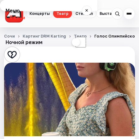
Меню
×
Концерты
Театр
Стендап
Выставки
Квест
Сочи
Концерты
Сочи
Картинг DRM Karting
Театр
Голос Олимпийского
Ночной режим
☀
☾
Театр
Стендап
Выставки
Квесты
Экскурсии
Спорт
События