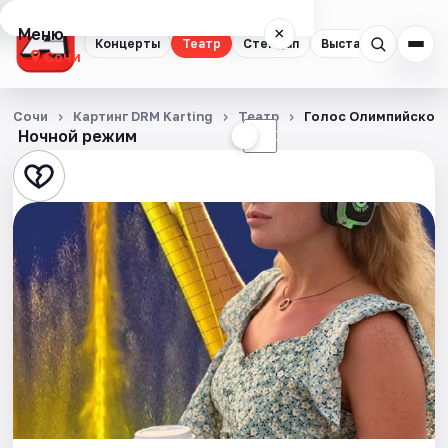
Меню
×
Концерты
Театр
Стендап
Выставки
Квест
Сочи
Концерты
Сочи
Картинг DRM Karting
Театр
Голос Олимпийского
Ночной режим
☀
☾
Театр
Стендап
Выставки
Квесты
Экскурсии
Спорт
События