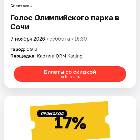
Спектакль
Голос Олимпийского парка в
Города
Сочи
Площадки
7 ноября 2026
• суббота • 16:30
Артисты
Город:
Сочи
Площадка:
Картинг DRM Karting
Рейтинги
Билеты со скидкой
на Kassir.ru
ПРОМОКОД
17%