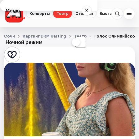
Меню
×
Концерты
Театр
Стендап
Выставки
Квест
Сочи
Концерты
Сочи
Картинг DRM Karting
Театр
Голос Олимпийского
Ночной режим
☀
☾
Театр
Стендап
Выставки
Квесты
Экскурсии
Спорт
События