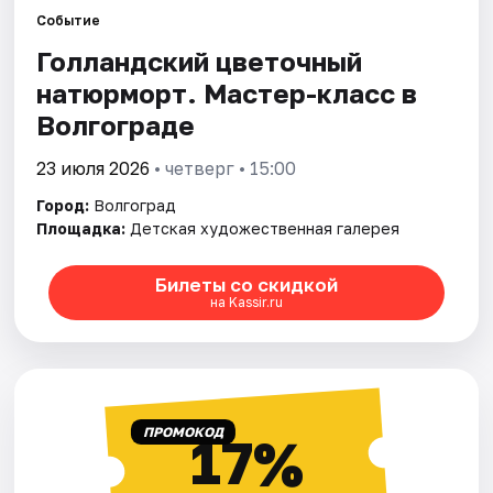
Событие
Голландский цветочный
Города
натюрморт. Мастер-класс в
Площадки
Волгограде
Артисты
23 июля 2026
• четверг • 15:00
Город:
Волгоград
Рейтинги
Площадка:
Детская художественная галерея
Билеты со скидкой
на Kassir.ru
ПРОМОКОД
17%