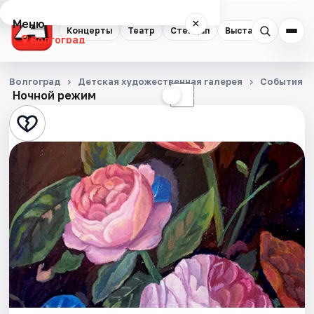
Меню
×
Концерты
Театр
Стендап
Выставки
Квест
Волгоград
Концерты
Волгоград
Детская художественная галерея
События
Ночной режим
☀
☾
Театр
Стендап
Выставки
Квесты
Экскурсии
Спорт
События