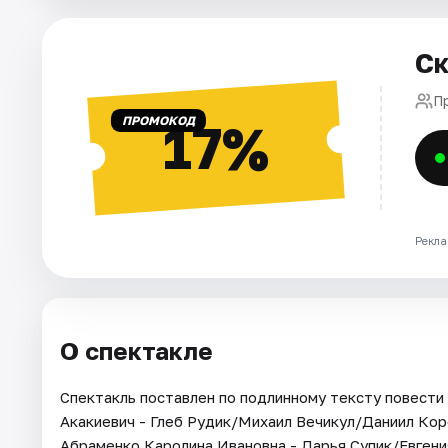
Города
Ск
Площадки
П
ПРОМОКОД
17%
Артисты
Рейтинги
Рекла
О спектакле
Спектакль поставлен по подлинному тексту повести
Акакиевич - Глеб Рудик/Михаил Вечикул/Даниил Ко
Абраменко Каролина Ивановна - Дарья Супик/Евгени