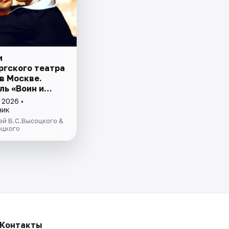
и
ргского театра
в Москве.
ль «Воин и
История
 2026 •
тва и брака
ник
овой и
й В.С.Высоцкого &
ёва.
оцкого
Контакты