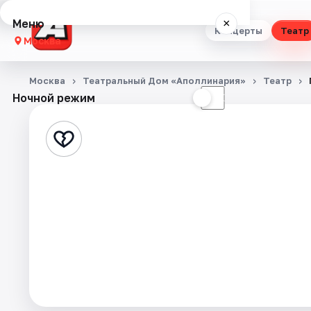
Меню
×
Концерты
Театр
Москва
Концерты
Москва
Театральный Дом «Аполлинария»
Театр
Ночной режим
☀
☾
Театр
Стендап
Выставки
Квесты
Экскурсии
Спорт
События