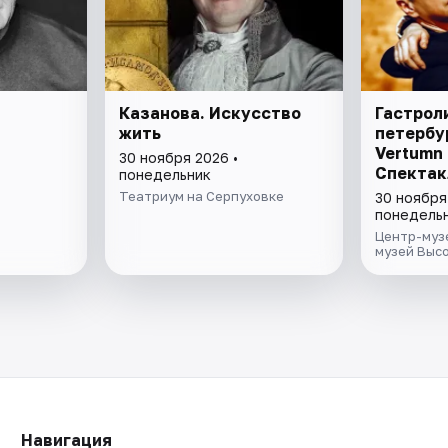
Казанова. Искусство
Гастрол
жить
петербу
Vertumn 
30 ноября 2026 •
Спектак
понедельник
дева». 
Театриум на Серпуховке
30 ноября
знакомс
понедель
А.Ахмат
Центр-музе
Н.Гумил
музей Выс
Навигация