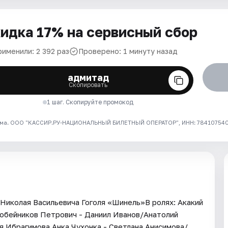
идка 17% на сервисный сбор
рименили: 2 392 раз
Проверено: 1 минуту назад
адмитад
Скопировать
1 шаг. Скопируйте промокод
ма. ООО "КАССИР.РУ-НАЦИОНАЛЬНЫЙ БИЛЕТНЫЙ ОПЕРАТОР", ИНН: 7841075409
 Николая Васильевича Гоголя «Шинель»В ролях: Акакий
робейников Петрович - Даниил Иванов/Анатолий
я Ибрагимова Анка Чухонка - Светлана Анисимова/