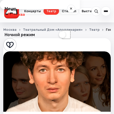
Меню
×
Концерты
Театр
Стендап
Выставки
Квест
Москва
Концерты
Москва
Театральный Дом «Аполлинария»
Театр
Гого
Ночной режим
☀
☾
Театр
Стендап
Выставки
Квесты
Экскурсии
Спорт
События