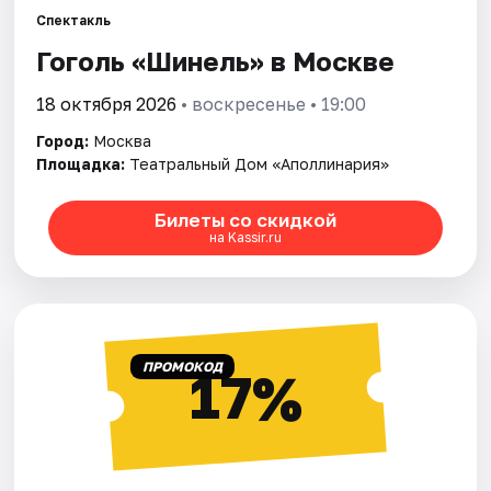
Спектакль
Гоголь «Шинель» в Москве
Города
18 октября 2026
• воскресенье • 19:00
Площадки
Город:
Москва
Артисты
Площадка:
Театральный Дом «Аполлинария»
Рейтинги
Билеты со скидкой
на Kassir.ru
ПРОМОКОД
17%