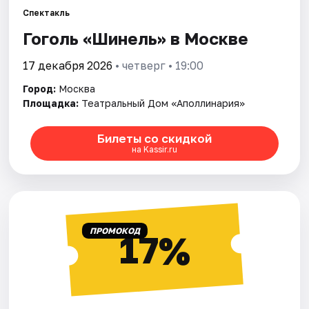
Спектакль
Гоголь «Шинель» в Москве
Города
17 декабря 2026
• четверг • 19:00
Площадки
Город:
Москва
Артисты
Площадка:
Театральный Дом «Аполлинария»
Рейтинги
Билеты со скидкой
на Kassir.ru
ПРОМОКОД
17%