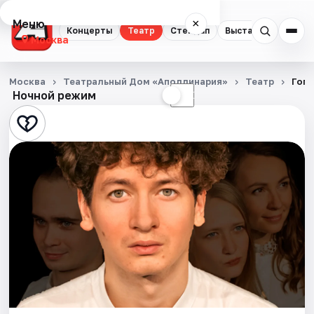
Меню
×
Концерты
Театр
Стендап
Выставки
Квест
Москва
Концерты
Москва
Театральный Дом «Аполлинария»
Театр
Гого
Ночной режим
☀
☾
Театр
Стендап
Выставки
Квесты
Экскурсии
Спорт
События