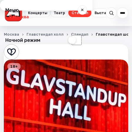
Меню
×
Концерты
Театр
Стендап
Выставки
Квест
Москва
Концерты
Москва
Главстендап холл
Стендап
Главстендап шоу
Ночной режим
☀
☾
Театр
Стендап
18+
Выставки
Квесты
Экскурсии
Спорт
События